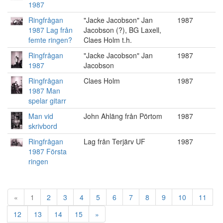
1987
Ringfrågan
"Jacke Jacobson" Jan
1987
1987 Lag från
Jacobson (?), BG Laxell,
femte ringen?
Claes Holm t.h.
Ringfrågan
"Jacke Jacobson" Jan
1987
1987
Jacobson
Ringfrågan
Claes Holm
1987
1987 Man
spelar gitarr
Man vid
John Ahläng från Pörtom
1987
skrivbord
Ringfrågan
Lag från Terjärv UF
1987
1987 Första
ringen
«
1
2
3
4
5
6
7
8
9
10
11
12
13
14
15
»