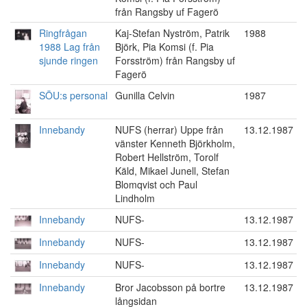
från Rangsby uf Fagerö
Ringfrågan
Kaj-Stefan Nyström, Patrik
1988
1988 Lag från
Björk, Pia Komsi (f. Pia
sjunde ringen
Forsström) från Rangsby uf
Fagerö
SÖU:s personal
Gunilla Celvin
1987
Innebandy
NUFS (herrar) Uppe från
13.12.1987
vänster Kenneth Björkholm,
Robert Hellström, Torolf
Käld, Mikael Junell, Stefan
Blomqvist och Paul
Lindholm
Innebandy
NUFS-
13.12.1987
Innebandy
NUFS-
13.12.1987
Innebandy
NUFS-
13.12.1987
Innebandy
Bror Jacobsson på bortre
13.12.1987
långsidan