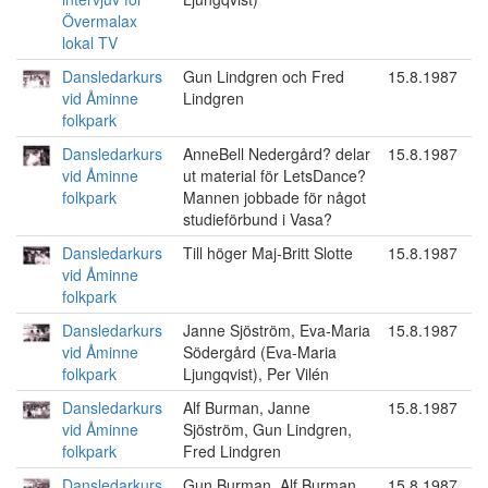
Övermalax
lokal TV
Dansledarkurs
Gun Lindgren och Fred
15.8.1987
vid Åminne
Lindgren
folkpark
Dansledarkurs
AnneBell Nedergård? delar
15.8.1987
vid Åminne
ut material för LetsDance?
folkpark
Mannen jobbade för något
studieförbund i Vasa?
Dansledarkurs
Till höger Maj-Britt Slotte
15.8.1987
vid Åminne
folkpark
Dansledarkurs
Janne Sjöström, Eva-Maria
15.8.1987
vid Åminne
Södergård (Eva-Maria
folkpark
Ljungqvist), Per Vilén
Dansledarkurs
Alf Burman, Janne
15.8.1987
vid Åminne
Sjöström, Gun Lindgren,
folkpark
Fred Lindgren
Dansledarkurs
Gun Burman, Alf Burman,
15.8.1987