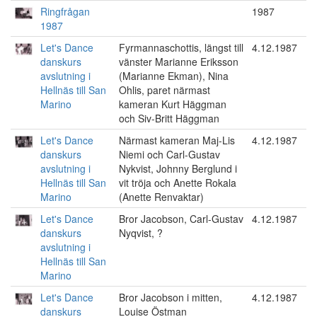
Ringfrågan
1987
1987
Let's Dance
Fyrmannaschottis, längst till
4.12.1987
danskurs
vänster Marianne Eriksson
avslutning i
(Marianne Ekman), Nina
Hellnäs till San
Ohlis, paret närmast
Marino
kameran Kurt Häggman
och Siv-Britt Häggman
Let's Dance
Närmast kameran Maj-Lis
4.12.1987
danskurs
Niemi och Carl-Gustav
avslutning i
Nykvist, Johnny Berglund i
Hellnäs till San
vit tröja och Anette Rokala
Marino
(Anette Renvaktar)
Let's Dance
Bror Jacobson, Carl-Gustav
4.12.1987
danskurs
Nyqvist, ?
avslutning i
Hellnäs till San
Marino
Let's Dance
Bror Jacobson i mitten,
4.12.1987
danskurs
Louise Östman