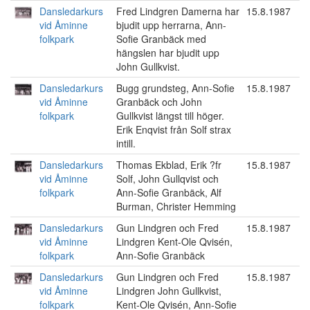
Dansledarkurs
Fred Lindgren Damerna har
15.8.1987
vid Åminne
bjudit upp herrarna, Ann-
folkpark
Sofie Granbäck med
hängslen har bjudit upp
John Gullkvist.
Dansledarkurs
Bugg grundsteg, Ann-Sofie
15.8.1987
vid Åminne
Granbäck och John
folkpark
Gullkvist längst till höger.
Erik Enqvist från Solf strax
intill.
Dansledarkurs
Thomas Ekblad, Erik ?fr
15.8.1987
vid Åminne
Solf, John Gullqvist och
folkpark
Ann-Sofie Granbäck, Alf
Burman, Christer Hemming
Dansledarkurs
Gun Lindgren och Fred
15.8.1987
vid Åminne
Lindgren Kent-Ole Qvisén,
folkpark
Ann-Sofie Granbäck
Dansledarkurs
Gun Lindgren och Fred
15.8.1987
vid Åminne
Lindgren John Gullkvist,
folkpark
Kent-Ole Qvisén, Ann-Sofie