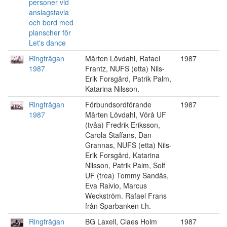
personer vid
anslagstavla
och bord med
planscher för
Let's dance
Ringfrågan
Mårten Lövdahl, Rafael
1987
1987
Frantz, NUFS (etta) Nils-
Erik Forsgård, Patrik Palm,
Katarina Nilsson.
Ringfrågan
Förbundsordförande
1987
1987
Mårten Lövdahl, Vörå UF
(tvåa) Fredrik Eriksson,
Carola Staffans, Dan
Grannas, NUFS (etta) Nils-
Erik Forsgård, Katarina
Nilsson, Patrik Palm, Solf
UF (trea) Tommy Sandås,
Eva Raivio, Marcus
Weckström. Rafael Frans
från Sparbanken t.h.
Ringfrågan
BG Laxell, Claes Holm
1987