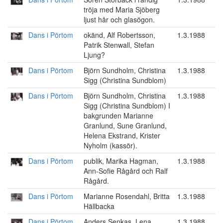
tröja med Maria Sjöberg
ljust hår och glasögon.
Dans i Pörtom
okänd, Alf Robertsson,
1.3.1988
Patrik Stenwall, Stefan
Ljung?
Dans i Pörtom
Björn Sundholm, Christina
1.3.1988
Sigg (Christina Sundblom)
Dans i Pörtom
Björn Sundholm, Christina
1.3.1988
Sigg (Christina Sundblom) I
bakgrunden Marianne
Granlund, Sune Granlund,
Helena Ekstrand, Krister
Nyholm (kassör).
Dans i Pörtom
publik, Marika Hagman,
1.3.1988
Ann-Sofie Rågård och Ralf
Rågård.
Dans i Pörtom
Marianne Rosendahl, Britta
1.3.1988
Hällbacka
Dans i Pörtom
Anders Senkas, Lena
1.3.1988