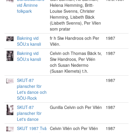
vid Åminne
Helena Hemming, Britt-
folkpark
Louise Svenns, Christer
Hemming, Lisbeth Bäck
(Lisbeth Svenns), Per Vilen
som pratar
Bakning vid
fr h Siw Handroos och Per
1987
SÖU:s kansli
Vilén.
Bakning vid
Celvin och Thomas Bäck tv,
1987
SÖU:s kansli
Siw Handroos, Per Vilén
och Susan Nedermo
(Susan Klemets) t.h.
SKUT-87
1987
planscher för
Let's dance och
SÖU-Rock
SKUT-87
Gunilla Celvin och Per Vilén
1987
planscher för
Let's dance
SKUT 1987 Två
Celvin Vilén och Per Vilén
1987