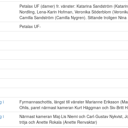
Petalax UF (damer) fr. vänster: Katarina Sandström (Katarin
Nordling, Lena-Karin Hofman, Veronika Söderblom (Veroni
Camilla Sandström (Camilla Nygren). Sittande troligen Nin
Petalax UF-
g i
Fyrmannaschottis, längst till vänster Marianne Eriksson (M
Ohlis, paret närmast kameran Kurt Häggman och Siv-Britt
g i
Närmast kameran Maj-Lis Niemi och Carl-Gustav Nykvist, Jo
tröja och Anette Rokala (Anette Renvaktar)