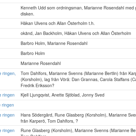
Kenneth Udd som ordningsman, Marianne Rosendahl med
disken.
Håkan Ulvens och Allan Österholm t.h.
okänd, Jan Backholm, Håkan Ulvens och Allan Österholm
Barbro Holm, Marianne Rosendahl
Barbro Holm
Marianne Rosendahl
 ringen,
Tom Dahlfors, Marianne Svenns (Marianne Bertlin) från Ka
(Korsholm), lag från Vörå: Dan Grannas, Carola Staffans (Ca
Fredrik Eriksson?
e ringen
Kjell Ljungqvist, Anette Sjöblad, Jonny Sved
e ringen
e ringen
Hans Södergård, Rune Glasberg (Korsholm), Marianne Sven
från Karperö, Tom Dahlfors, ?
e ringen
Rune Glasberg (Korsholm), Marianne Svenns (Marianne Bert