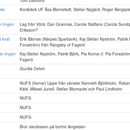
Tom Dahlfors
nde
Korsbäck UF Åsa Blomstedt, Stefan Nygård, Roger Bergqvis
e ringen
Lag från Vörå: Dan Grannas, Carola Staffans (Carola Sundqv
Eriksson?
 kval
Erik Bärnas (Närpes Sparbank), Kaj-Stefan Nyström, Patrik B
Forsström) från Rangsby uf Fagerö
de ringen
Kaj-Stefan Nyström, Patrik Björk, Pia Komsi (f. Pia Forsströ
Fagerö
Gunilla Celvin
NUFS (herrar) Uppe från vänster Kenneth Björkholm, Robert
Käld, Mikael Junell, Stefan Blomqvist och Paul Lindholm
NUFS-
NUFS-
NUFS-
Bror Jacobsson på bortre långsidan