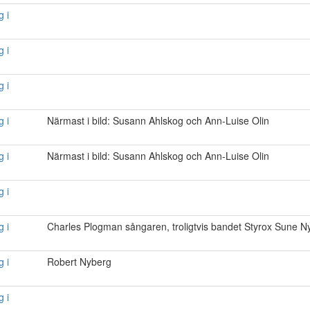
g i
g i
g i
g i
Närmast i bild: Susann Ahlskog och Ann-Luise Olin
g i
Närmast i bild: Susann Ahlskog och Ann-Luise Olin
g i
g i
Charles Plogman sångaren, troligtvis bandet Styrox Sune
g i
Robert Nyberg
g i