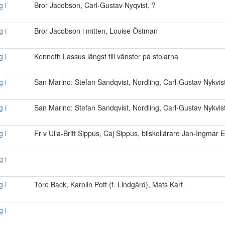
g i
Bror Jacobson, Carl-Gustav Nyqvist, ?
g i
Bror Jacobson i mitten, Louise Östman
g i
Kenneth Lassus längst till vänster på stolarna
g i
San Marino: Stefan Sandqvist, Nordling, Carl-Gustav Nykvis
g i
San Marino: Stefan Sandqvist, Nordling, Carl-Gustav Nykvis
g i
Fr v Ulla-Britt Sippus, Caj Sippus, bilskollärare Jan-Ingmar 
g i
g i
Tore Back, Karolin Pott (f. Lindgård), Mats Karf
g i