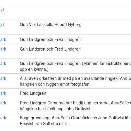
g i
g i
Gun-Viol Lassfolk, Robert Nyberg
park
Gun Lindgren och Fred Lindgren
park
Gun Lindgren och Fred Lindgren
park
Gun Lindgren och Fred Lindgren (Männen får instruktioner 
upp en kvinna.)
park
Alla, även orkestern är med på en avslutande ringlek. Ann
hängslen och ryggen emot fotografen.
park
Fred Lindgren
park
Fred Lindgren Damerna har bjudit upp herrarna, Ann-Sofi
hängslen har bjudit upp John Gullkvist.
park
Bugg grundsteg, Ann-Sofie Granbäck och John Gullkvist längst
Enqvist från Solf strax intill.