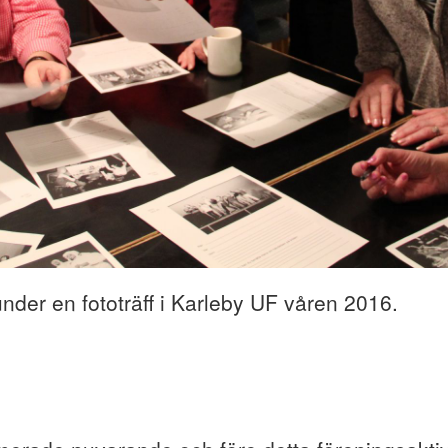
nder en fototräff i Karleby UF våren 2016.