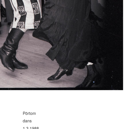
Pörtom
dans
1.3.1988