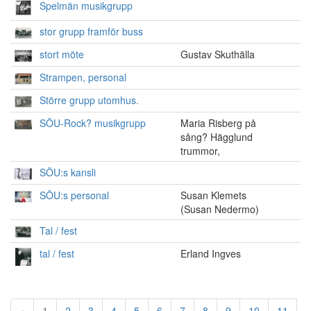
Spelmän musikgrupp
stor grupp framför buss
stort möte
Gustav Skuthälla
Strampen, personal
Större grupp utomhus.
SÖU-Rock? musikgrupp
Maria Risberg på
sång? Hägglund
trummor,
SÖU:s kansli
SÖU:s personal
Susan Klemets
(Susan Nedermo)
Tal / fest
tal / fest
Erland Ingves
«
1
2
3
4
5
6
7
8
9
10
11