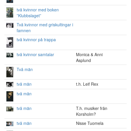
två kvinnor med boken
”Klubbslaget”
Två kvinnor med griskultingar i
famnen
två kvinnor på trappa
två kvinnor samtalar
Monica & Anni
Asplund
Två män
två män
t.h. Leif Rex
två män
två män
T.h. musiker från
Korsholm?
två män
Nisse Tuomela