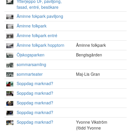
Ytterjeppo UF, paviljong,
fasad, entré, besökare
Åminne fokpark paviljong
Åminne folkpark
Åminne folkpark entré
Åminne folkpark hopptorn
Åminne folkpark
Öjskogsparken
Bengtsgården
sommarsamling
sommarteater
Maj-Lis Gran
Soppdag marknad?
Soppdag marknad?
Soppdag marknad?
Soppdag marknad?
Soppdag marknad?
Yvonne Vikström
(född Yvonne