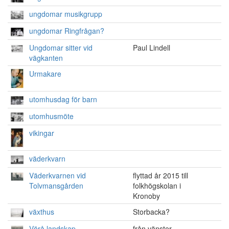
ungdomar musikgrupp
ungdomar Ringfrågan?
Ungdomar sitter vid
Paul Lindell
vägkanten
Urmakare
utomhusdag för barn
utomhusmöte
vikingar
väderkvarn
Väderkvarnen vid
flyttad år 2015 till
Tolvmansgården
folkhögskolan i
Kronoby
växthus
Storbacka?
Vörå landskap
från vänster