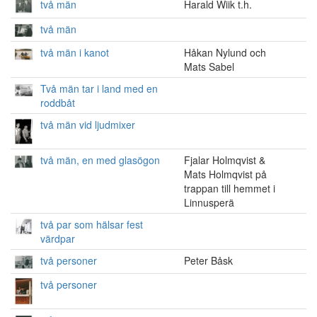
två män
Harald Wiik t.h.
två män
två män i kanot
Håkan Nylund och
Mats Sabel
Två män tar i land med en
roddbåt
två män vid ljudmixer
två män, en med glasögon
Fjalar Holmqvist &
Mats Holmqvist på
trappan till hemmet i
Linnusperä
två par som hälsar fest
värdpar
två personer
Peter Båsk
två personer